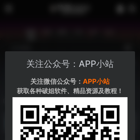
站内
常用
搜索
工具
社区
生活
关注公众号：APP小站
博客资源
夸克-学习
夸克-小说
夸克
关注微信公众号：
APP小站
获取各种破姐软件、精品资源及教程！
迅雷-游戏
电视TV游戏
电视TV游戏--https://pan.xunlei.com/s/VOLb_et1ZDu-h1D7DGRZxhmGA1?pwd=wf4q#