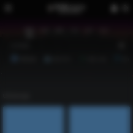
站内
常用
搜索
工具
社区
生活
博客资源
夸克-学习
夸克-小说
夸克
软件合集