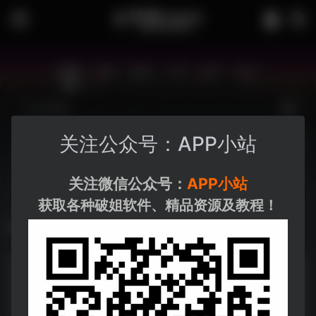
站内
常用
搜索
工具
社区
生活
关注公众号：APP小站
博客资源
夸克-学习
夸克-小说
夸克
关注微信公众号：
APP小站
获取各种破姐软件、精品资源及教程！
Adobe
Adobe Zii 2020
- 5.1.9
Adobe 系列软件 mac os 激活工具
87
0
Adobe
mac os