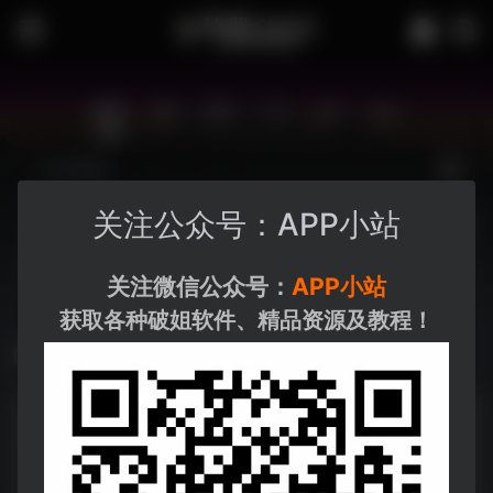
站内
常用
搜索
工具
社区
生活
关注公众号：APP小站
博客资源
夸克-学习
夸克-小说
夸克
关注微信公众号：
APP小站
获取各种破姐软件、精品资源及教程！
解谜
The Room: Old Sins
- 1.0.1
你来了，你的好奇心驱使你来到了这里。这里是《迷室》
70
0
密室
玄幻
解谜