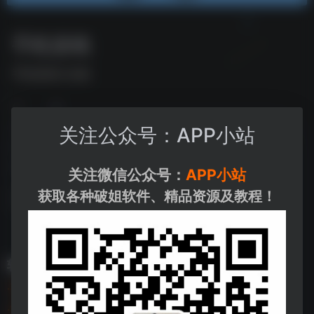
手机游戏
手机游戏大合集
作者
出版社
关注公众号：APP小站
发行日期
2022-04
系列
软件合集
关注微信公众号：
APP小站
获取各种破姐软件、精品资源及教程！
下载资源
软件资源超大超全合集：
·手机游戏
https://pan.quark.cn/s/6c11218fa1d7
·宝藏插件
https://pan.quark.cn/s/b313be5243b4