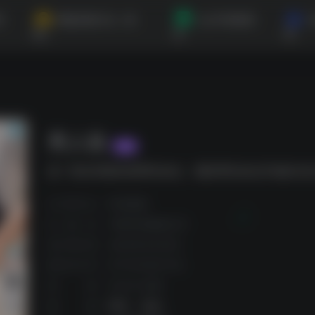
导
网盘资源大全（表
公众号资源目
格）
录
纸
男人装
月刊
是一部全球真性情男性杂志、国际男性杂志市场的当
主管单位
时尚集团
出版社
中国中纺集团公司
创刊时间
2004年4月23日
国内刊号
9771672837102
定价
20.00 元/期
标签
时尚
杂志