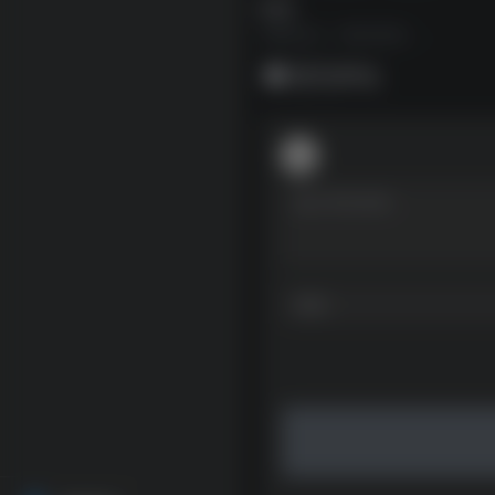
时尚
高雅的品位、独特的风格、风趣的文字、新颖的设计
暂无评论