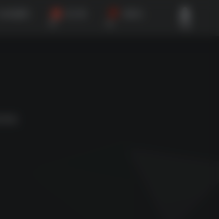
大哈电脑壁
热门榜
捐助支
单
持
红杂志