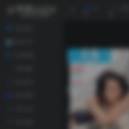
主
大哈
页
航
夸克-软件
夸克-学习
夸克-影视
夸克-短剧
夸克-音乐
夸克-壁纸
夸克-小说
夸克-游戏