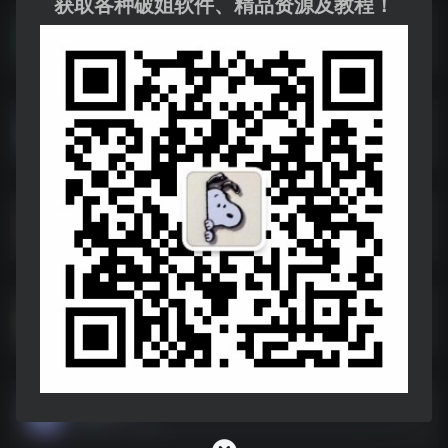
获取各种破姐软件、精品资源及教程！
新苹果影视盒子
新苹果影视盒子--https://pan.xunlei.com/s/VONE61qGytX8euYY23PPS3WcA1?pwd=eaj9#
三款影视神器
T
影视神器，请断网安装！
魔法工具
魔法工具（合集）
酷我音乐（全套）
酷我音乐破解版（全套）
电脑软件
电脑软件（合集）