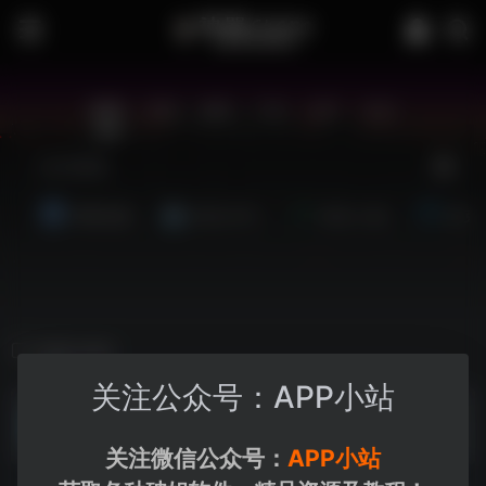
站内
常用
搜索
工具
社区
生活
博客资源
夸克-学习
夸克-小说
夸克
迅雷-软件
关注公众号：APP小站
电报破姐版
电报破姐版--https://pan.xunlei.com/s/VONE00RMiDbt4cmCXHt1hjQBA1?pwd=sa38#
关注微信公众号：
APP小站