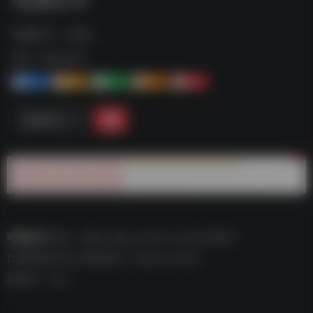
电脑软件（合集）
标签：
迅雷-软件
2
3-
2+
0
1+
链接直达
电脑软件
合集：
https://pan.xunlei.com/s/VNjelY-
DO8KjIEGc5F_36X8NA1
?pwd=uisc#
提取码：uisc