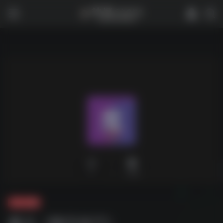
0
1,966
夸克-你懂
魔卡《聊天技巧》