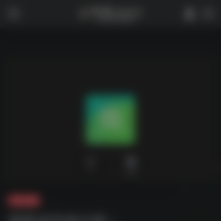
0
1,880
夸克-短剧
我靠读书成大儒 –