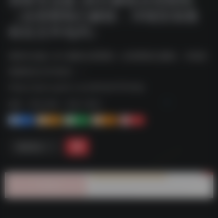
（全部限制已解除，详细安装教
程在文件包内）
剪映专业版 v6.0 解除全部限制（全部限制已解除，详细安
装教程在文件包内）--
https://pan.quark.cn/s/85fa5f787b8a
标签：
夸克-软件
夸克 | 软件
1+
1-
1+
2+
0
链接直达