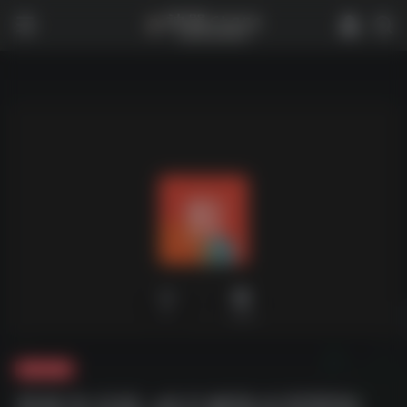
0
1,979
夸克-软件
剪映专业版 v6.0 解除全部限制