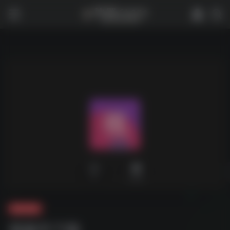
0
2,523
夸克-软件
视频号下载