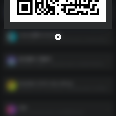
WiFi大师_5.1.31.apk
WiFi大师_5.1.31.apk--https://pan.quark.cn/s/b15bdcb035e4
Lanerc动漫v1.0.0v3.apk
Lanerc动漫v1.0.0v3.apk--https://pan.quark.cn/s/f3a0157b8da6
磁力搜索＆下载软件
磁力搜索＆下载软件--https://pan.quark.cn/s/d5fe797ed10d
DownKyi-1.0.10-1.win-x64.zip
DownKyi-1.0.10-1.win-x64.zip--https://pan.quark.cn/s/198ab5cdffb2
FDM
FDM--https://pan.quark.cn/s/3998d57c5cb6