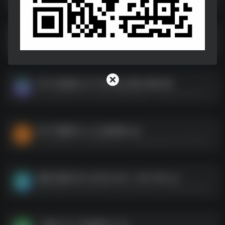
某映解锁版
某映解锁版--https://pan.quark.cn/s/374b837378a3
WiFi万能钥匙_去广告VIP版_显密_极速合集
WiFi万能钥匙_去广告VIP版_显密_极速合集--https://pan.quark.cn/s/b1576ba8e388
P2P下载器Plus_1.3.9高级版.apk
P2P下载器Plus_1.3.9高级版.apk--https://pan.quark.cn/s/f1e08ebd617e
度盘不限速工具-ODE[公众号：APP小站].zip
度盘不限速工具-ODE[公众号：APP小站].zip--https://pan.quark.cn/s/a14184d4abfb
一媒体v10.3.0高级版(1).apk