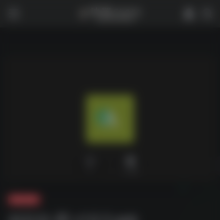
0
2,166
夸克-软件
AI自动-图 v1.0.3.apk