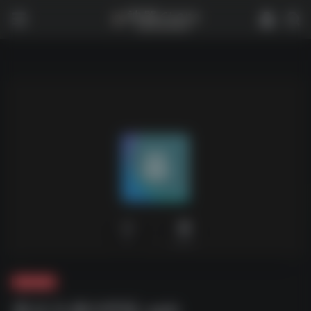
0
2,031
夸克-软件
暴走头像VIP版.apk