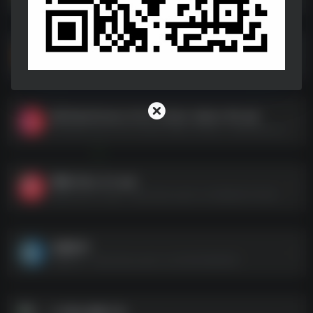
扫描软件合集
扫描软件合集--https://pan.quark.cn/s/a0e572e01ae9
BiliVideoTunes v1.0.0-Guitar-Alpha-90.apk
BiliVideoTunes v1.0.0-Guitar-Alpha-90.apk--https://pan.quark.cn/s/c0478a19329f
黑猫小说_1.2.0.apk
黑猫小说_1.2.0.apk--https://pan.quark.cn/s/98dd5c07e462
电脑软件
电脑软件--https://pan.quark.cn/s/3b4f3b893851
3个禁止更新工具