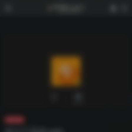
0
2,032
夸克-软件
夸父工具箱.apk