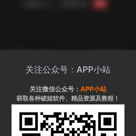
链接直达
手机查看
】(1).7z–https://pan.quark.cn/s/9570701d41bf
关注公众号：APP小站
关注微信公众号：
APP小站
获取各种破姐软件、精品资源及教程！