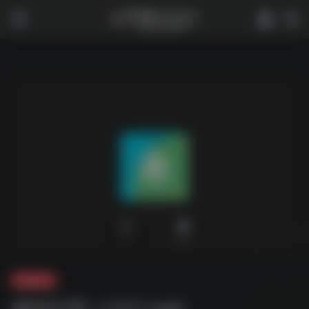
0
2,273
夸克-软件
趣味印章_v1.0.1.apk