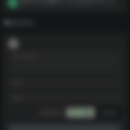
微信 QQ TIM 防撤回补丁 Re-okeMsgPatcher -1.9 -色版.7z--https://pan.quark.cn/s/85eb062c31bb
暂无评论
发表评论