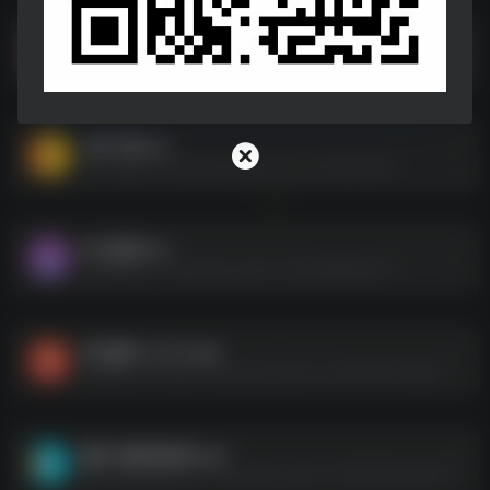
Supermium
Supermium--https://pan.quark.cn/s/c4c38e4a7bef
文库下载.zip
文库下载.zip--https://pan.quark.cn/s/1174ae03a874
GKD规则.txt
GKD规则.txt--https://pan.quark.cn/s/913695d20751
宝宝趣学_2.0.0.apk
宝宝趣学_2.0.0.apk--https://pan.quark.cn/s/063a7917ba89
趣映-解锁高级版.apk
趣映-解锁高级版.apk--https://pan.quark.cn/s/67635a14b24d