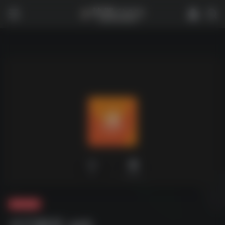
0
2,273
夸克-软件
水印解析.apk