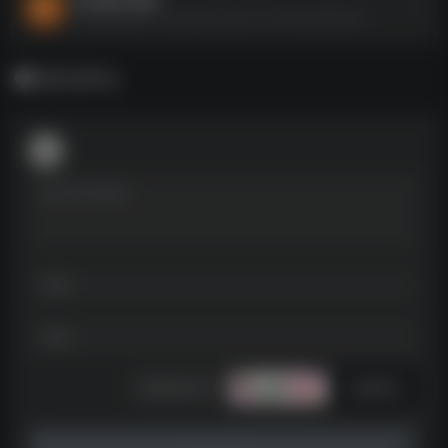
听书软件合集--https://pan.quark.cn/s/c94bcf84a9ce
暂无评论
发表评论