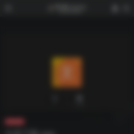
0
3,390
夸克-软件
文库下载.exe