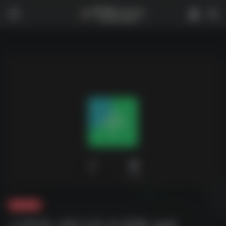
0
2,463
夸克-软件
小伴龙 v10.2.6 会员版.apk