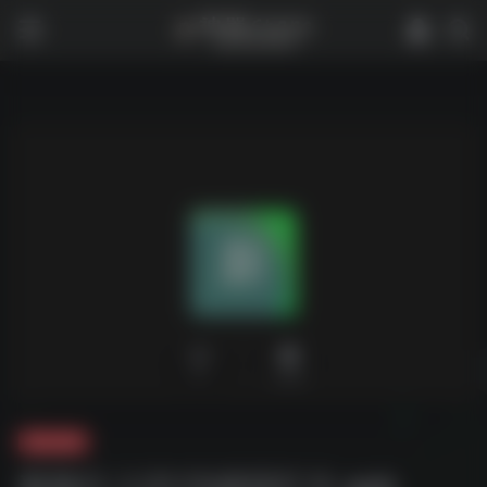
0
2,391
夸克-软件
新路行_1.21.13虚拟打卡.apk