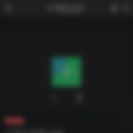
0
2,457
夸克-软件
小尼工具箱.apk