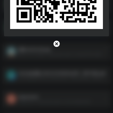
ImageSplitter1.4.exe
ImageSplitter1.4.exe--https://pan.quark.cn/s/83f40b2225b1
一媒体v10.3.0高级版(1).apk
一媒体v10.3.0高级版(1).apk--https://pan.quark.cn/s/148e36c12879
易读 v24.10.28.apk
易读 v24.10.28.apk--https://pan.quark.cn/s/a2a33f3c4a98
Xmind会员版_V25.01.01300[公众号：APP小站].apk
Xmind会员版_V25.01.01300[公众号：APP小站].apk--https://pan.quark.cn/s/b6efd393b48a
Supermium
Supermium--https://pan.quark.cn/s/c4c38e4a7bef