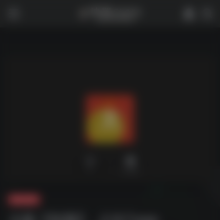
0
3,050
夸克-软件
太极【电脑】 _2.9.7.exe