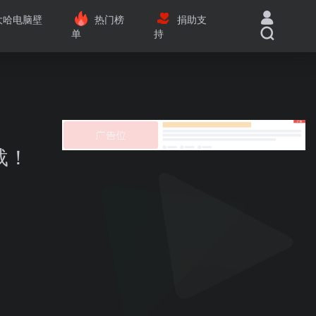
大哈电脑壁
热门榜
捐助支
单
持
载！