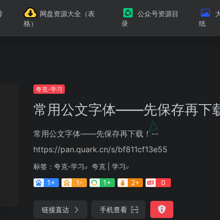
导
网盘资源大全（表
公众号资源目
格）
录
纸
夸克-学习
常用公文字体——先保存再下
常用公文字体——先保存再下载！--
https://pan.quark.cn/s/bf811cf13e55
标签：
夸克-学习
夸克 | 学习
1+
1-
1+
2+
0
链接直达
手机查看