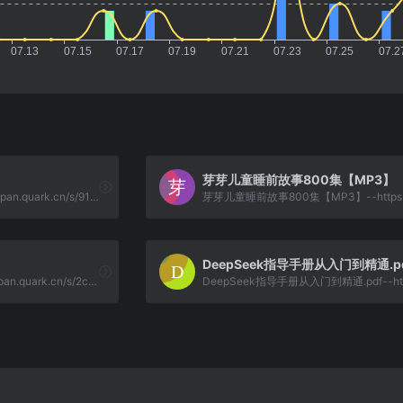
芽芽儿童睡前故事800集【MP3】
24下教资面试网课--https://pan.quark.cn/s/91a61574006e
DeepSeek指导手册从入门到精通.p
求职简历模板合集--https://pan.quark.cn/s/2cfe220fffee