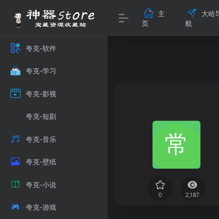
主
大哈
页
航
夸克-软件
夸克-学习
夸克-影视
夸克-短剧
夸克-音乐
夸克-壁纸
夸克-小说
0
2,187
夸克-游戏