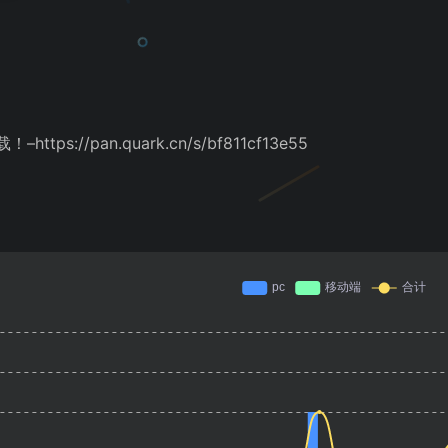
s://pan.quark.cn/s/bf811cf13e55
关注公众号：APP小站
关注微信公众号：
APP小站
获取各种破姐软件、精品资源及教程！