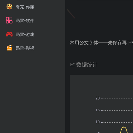
夸克-你懂
迅雷-软件
迅雷-游戏
常用公文字体——先保存再下载！–http
迅雷-影视
数据统计