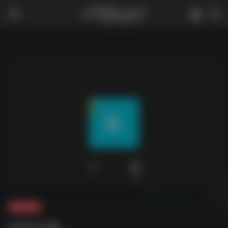
0
1,915
夸克-学习
K叔合集