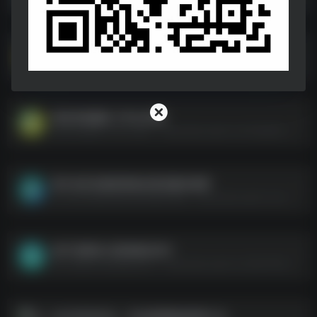
DeepSeek指导手册从入门到精通.pdf
DeepSeek指导手册从入门到精通.pdf--https://pan.quark.cn/s/28071651d03b
国省考刷题册【申论行测】
国省考刷题册【申论行测】--https://pan.quark.cn/s/1dde6d7cf7d8
高中各科目教师资格证面试题本梳理
高中各科目教师资格证面试题本梳理--https://pan.quark.cn/s/197ae5ff0dd5
知乎 推荐的12部神级纪录片
知乎 推荐的12部神级纪录片--https://pan.quark.cn/s/97cff1f8e399
2025毕业论文、毕业答辩精选资料汇总