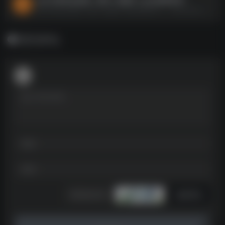
ppt大神作品合集（秋叶+说服力+ppt动画传奇）--https://pan.quark.cn/s/52516878edc1
暂无评论
发表评论