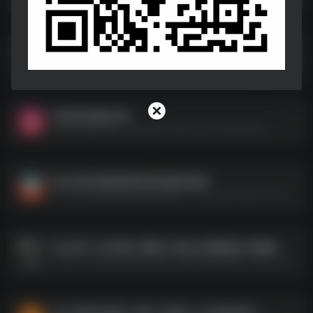
2024下教资面试试讲真题考频分析表
2024下教资面试试讲真题考频分析表--https://pan.quark.cn/s/fc3a8e4bda10
求职简历模板合集
求职简历模板合集--https://pan.quark.cn/s/2cfe220fffee
初中各科目教师资格证面试题本梳理
初中各科目教师资格证面试题本梳理--https://pan.quark.cn/s/425a9b61267c
2024年1-8月完结广播剧 155部 含无删原版+重修版
2024年1-8月完结广播剧 155部 含无删原版+重修版--https://pan.quark.cn/s/b1c106029bfc
ppt大神作品合集（秋叶+说服力+ppt动画传奇）