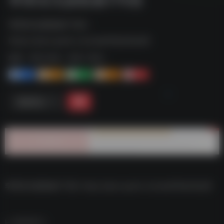
李荣浩无损歌曲175首--
https://pan.quark.cn/s/ea616befbdd9
标签：
夸克-音乐
夸克 | 音乐
1+
1-
1+
2+
0
链接直达
李荣浩无损歌曲175首–https://pan.quark.cn/s/ea616befbdd9
数据统计