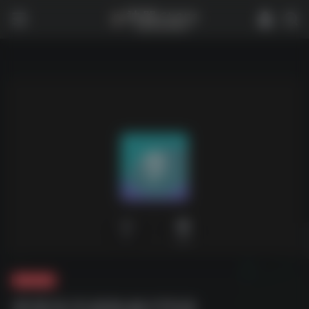
0
1,857
夸克-音乐
李荣浩无损歌曲175首