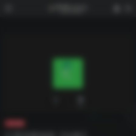
0
1,850
夸克-影视
C 陈冠希电影【合集】