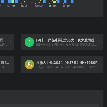
我们最后一次做孩子 2023（中字）豆瓣8.2分
[四十一岁老处男让负心女一夜大肚而感觉超级坏][英语中字][1080P][性感片]
我们最后一次做孩子 2023（中字）豆瓣8.2分--https://pan.quark.cn/s/f19a4e492580
[四十一岁老处男让负心女一夜大肚而感觉超级坏][英语中字][1080P][性感片]--https://pan.quark.cn/s/ce879a8a92f6
经典影星电影 4K 修复版合集【 289 部 1.2TB 】
凡@人丨歌.2024（全37集）4K+1080P
经典影星电影 4K 修复版合集【 289 部 1.2TB 】--https://pan.quark.cn/s/1f41442def7c
凡@人丨歌.2024（全37集）4K+1080P--https://pan.quark.cn/s/b3fd9ea5d568