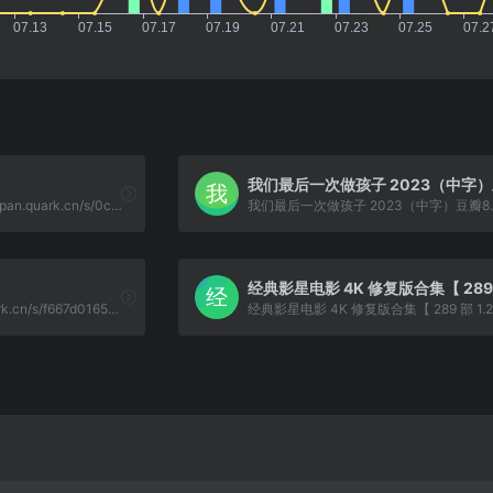
哪吒·魔ID：71055--https://pan.quark.cn/s/0c76f7654684
西游记4K--https://pan.quark.cn/s/f667d016598d