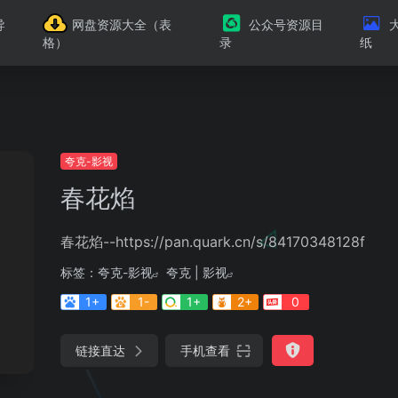
导
网盘资源大全（表
公众号资源目
格）
录
纸
夸克-影视
春花焰
春花焰--https://pan.quark.cn/s/84170348128f
标签：
夸克-影视
夸克 | 影视
1+
1-
1+
2+
0
链接直达
手机查看