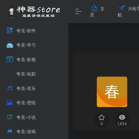
主
大哈
页
航
夸克-软件
夸克-学习
夸克-影视
夸克-短剧
夸克-音乐
夸克-壁纸
夸克-小说
0
1,634
夸克-游戏