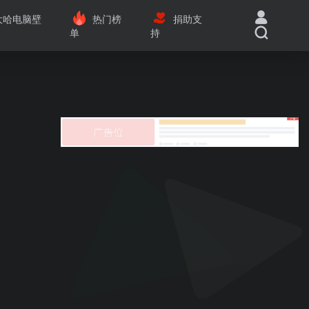
大哈电脑壁
热门榜
捐助支
单
持