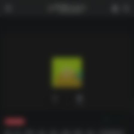
0
1,785
夸克-影视
D.大-学-女-生-的-性-生-活S03