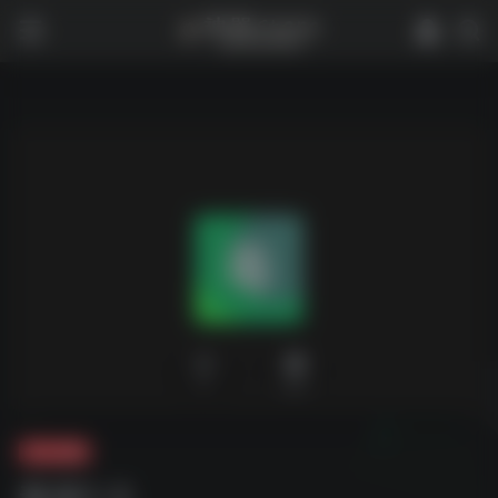
0
1,821
夸克-影视
毒液1-3