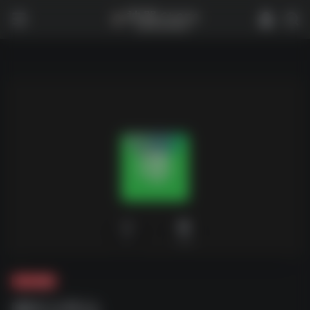
0
1,918
夸克-影视
哪吒2周边