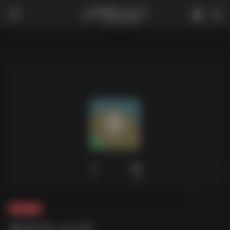
0
1,726
夸克-游戏
拳皇15 v2.10