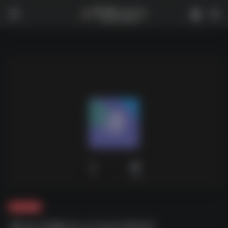
0
1,756
夸克-游戏
潜水员戴夫v1.0.0.1022