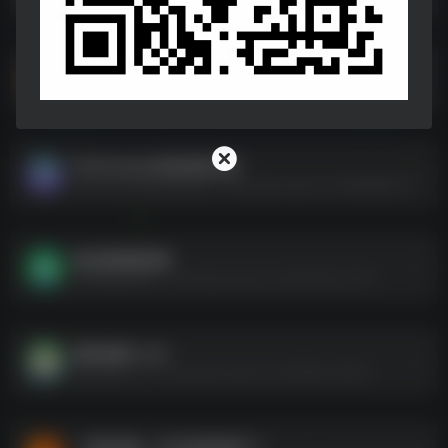
《侠盗猎车手：罪恶都市重制版》免安装绿色中文版
《侠盗猎车手：罪恶都市重制版》免安装绿色中文版--https://pan.quark.cn/s/9b3253281fd2
WinKawaks街机游戏合集
WinKawaks街机游戏合集--https://pan.quark.cn/s/58b88428b729
修仙家族模拟器
修仙家族模拟器--https://pan.quark.cn/s/f5e442cc1f0e
腐烂国度2 v34
腐烂国度2 v34--https://pan.quark.cn/s/f59d2c15ef55
《相亲攻略：宝贝别再选我了》