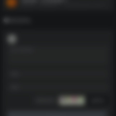
《相亲攻略：宝贝别再选我了》--https://pan.quark.cn/s/ac418c1e4eb1
暂无评论
发表评论