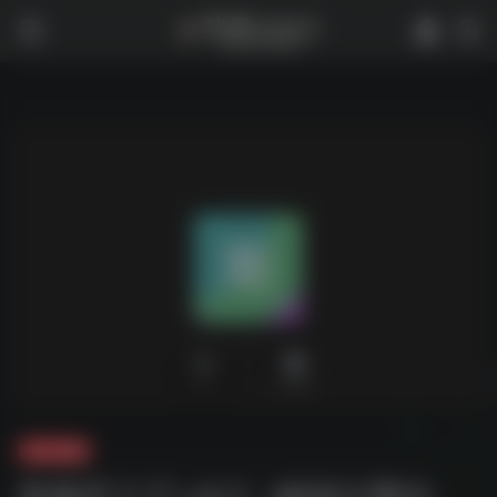
0
2,024
夸克-游戏
斯佩罗之刃 v4.3（解锁付费内