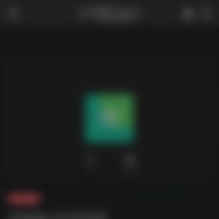
0
1,612
夸克-壁纸
佟丽娅 高清原图