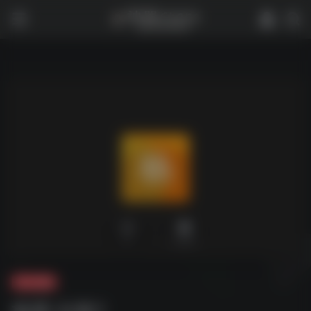
0
2,040
夸克-壁纸
杨幂·合集1