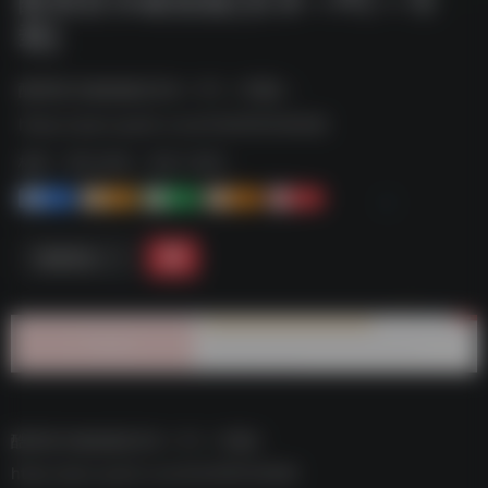
载]
酷我音乐破姐版[安卓＋PC＋车载]--
https://pan.quark.cn/s/53ef587e06d8
标签：
夸克-软件
夸克 | 软件
1+
1-
1+
2+
0
链接直达
酷我音乐破姐版[安卓＋PC＋车载]–
https://pan.quark.cn/s/53ef587e06d8