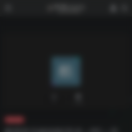
0
4,166
夸克-软件
酷我音乐破姐版[安卓＋PC＋车