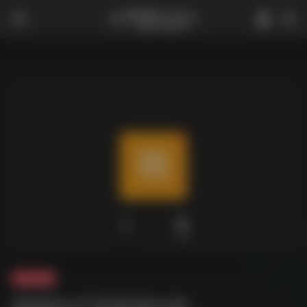
0
2,146
夸克-短剧
韩国Da尺度羞羞短剧