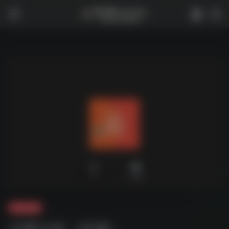
0
2,066
夸克-短剧
云雨之欢（长篇）