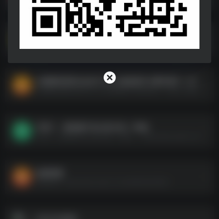
下架短剧合集
下架短剧合集--https://pan.quark.cn/s/de0da2573c9a
从赘婿到宠臣&自命不凡小女婿&拨开云雾见青天（67集）姜熙饶
从赘婿到宠臣&自命不凡小女婿&拨开云雾见青天（67集）姜熙饶--https://pan.quark.cn/s/4b8276f1e741
不装了，我的傻子老公是大佬（79集）
不装了，我的傻子老公是大佬（79集）--https://pan.quark.cn/s/102b9945edf2
短剧资源
短剧资源--https://pan.quark.cn/s/ed90e8cb5954
9月25日短剧