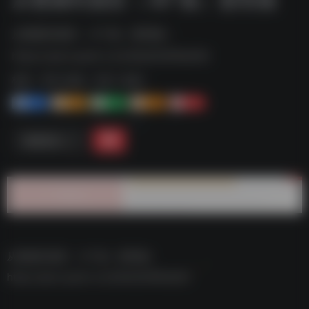
从赘婿到宠臣（ 67 集）姜熙饶--
https://pan.quark.cn/s/9ed026f6e836
标签：
夸克-短剧
夸克 | 短剧
1+
1-
1+
2+
0
链接直达
从赘婿到宠臣（ 67 集）姜熙饶–
https://pan.quark.cn/s/9ed026f6e836