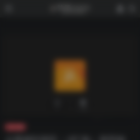
0
1,763
夸克-短剧
从赘婿到宠臣（ 67 集）姜熙饶