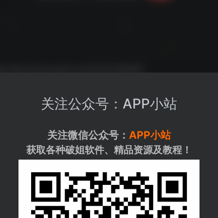
s://pan.quark.cn/s/f3531c8b6f8f
关注公众号：APP小站
关注微信公众号：
APP小站
获取各种破姐软件、精品资源及教程！