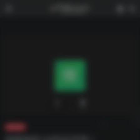
0
2,141
夸克-软件
抠图神器 比PS还厉害！