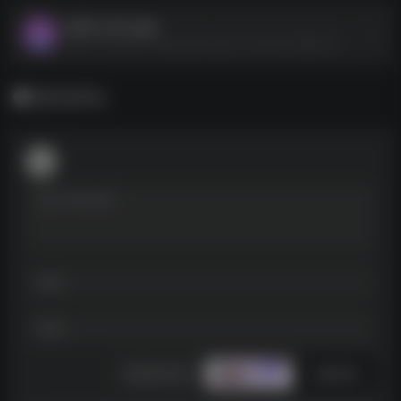
GKD v1.9.3.apk
GKD v1.9.3.apk--https://pan.quark.cn/s/b57709df22ce
暂无评论
发表评论