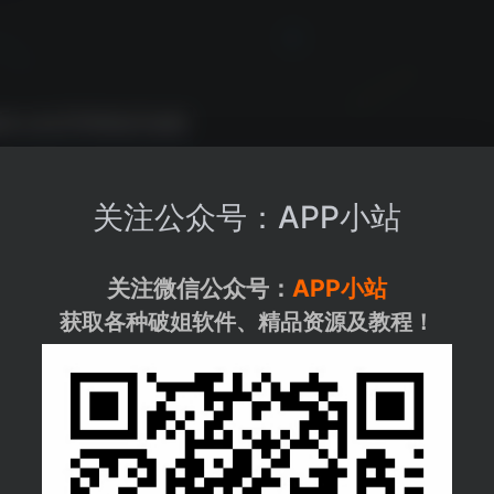
ark.cn/s/70100e221ad9
关注公众号：APP小站
关注微信公众号：
APP小站
获取各种破姐软件、精品资源及教程！