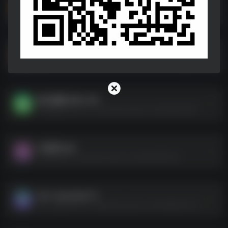
听书软件
听书软件--https://pan.quark.cn/s/9a065a266b8b
填空生成器.zip
填空生成器.zip--https://pan.quark.cn/s/2a39d17ab6fc
每日漫图 安卓+iOS
每日漫图 安卓+iOS--https://pan.quark.cn/s/f108f3f0461f
VR地球.apk
VR地球.apk--https://pan.quark.cn/s/2beb75f02cfa
win-unpacked.7z
win-unpacked.7z--https://pan.quark.cn/s/04bb63e2cc11