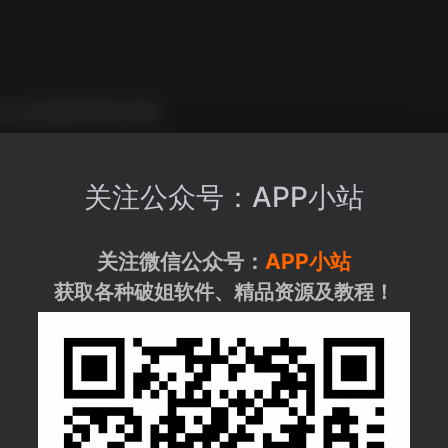
k.cn/s/9429a17e24d6
关注公众号：APP小站
关注微信公众号：
APP小站
获取各种破姐软件、精品资源及教程！