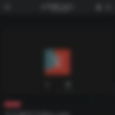
0
2,016
夸克-软件
宝宝趣学TVBox.apk